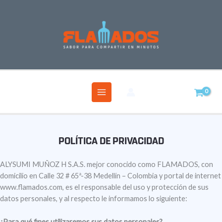
Ir
al
contenido
Política de privacidad
ALYSUMI MUÑOZ H S.A.S. mejor conocido como FLAMADOS, con
domicilio en Calle 32 # 65ª-38 Medellín – Colombia y portal de internet
www.flamados.com, es el responsable del uso y protección de sus
datos personales, y al respecto le informamos lo siguiente:
¿Para qué fines utilizaremos sus datos personales?